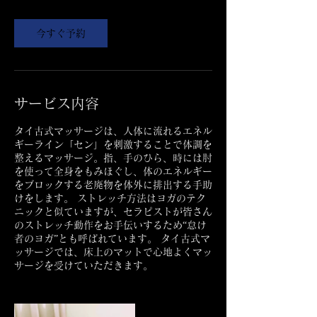
今すぐ予約
サービス内容
タイ古式マッサージは、人体に流れるエネル
ギーライン「セン」を刺激することで体調を
整えるマッサージ。指、手のひら、時には肘
を使って全身をもみほぐし、体のエネルギー
をブロックする老廃物を体外に排出する手助
けをします。 ストレッチ方法はヨガのテク
ニックと似ていますが、セラピストが皆さん
のストレッチ動作をお手伝いするため“怠け
者のヨガ”とも呼ばれています。 タイ古式マ
ッサージでは、床上のマットで心地よくマッ
サージを受けていただきます。