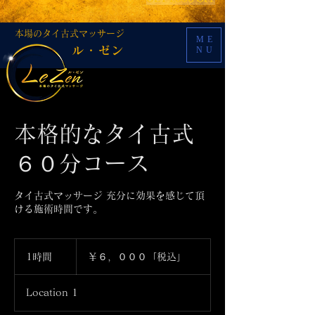
Le Zen 特別割引キャンペーン
​本場のタイ古式マッサージ
ME
ル・ゼン
NU
本格的なタイ古式
６０分コース
タイ古式マッサージ 充分に効果を感じて頂
ける施術時間です。
￥６，
０
1時間
1
￥６，０００「税込」
０
時
０
「税
Location 1
込」